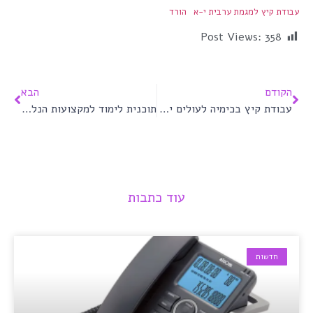
עבודת קיץ למגמת ערבית י-א
הורד
Post Views:
358
הקודם
הבא
עבודת קיץ בכימיה לעולים יא׳ תשפ״ו
תוכנית לימוד למקצועות הנלמדים תשפ״ו
עוד כתבות
חדשות