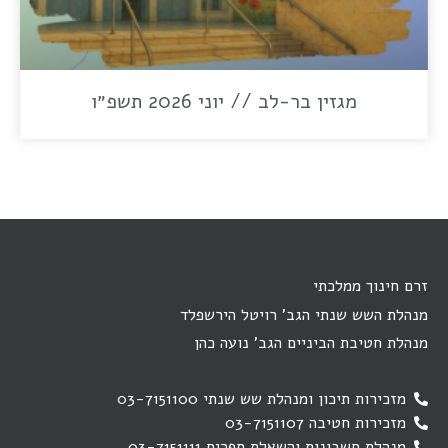
מגזין בר-לב // יוני 2026 תשפ״ו
זרם חינוך ממלכתי
מנהלת השש שנתי הגב' רויטל הירשפלד
מנהלת חטיבת הביניים הגב' נועה כהן
מזכירות תיכון ומנהלת שש שנתי 03-7151100
מזכירות חטיבה 03-7151107
מנהלת חשבונות והשאלת ספרים 03-7151111